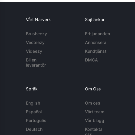
Vårt Närverk
Sajtlänkar
Brusheezy
Erbjudanden
Vecteezy
Annonsera
Videezy
Kundtjänst
Bli en
DMCA
leverantör
Språk
Om Oss
English
Om oss
Español
Vårt team
Português
Vår blogg
Deutsch
Kontakta
oss