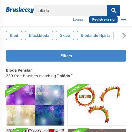
lose
Logga in
Registrera sig
Blod
Bläckblöda
Skära
Blödande Hjärta
Blodfa
Filters
Blöda Penslar
239 free brushes matching
blöda