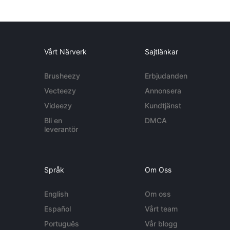
Vårt Närverk
Sajtlänkar
Brusheezy
Erbjudanden
Vecteezy
Annonsera
Videezy
Kundtjänst
Bli en
DMCA
leverantör
Språk
Om Oss
English
Om oss
Español
Vårt team
Português
Vår blogg