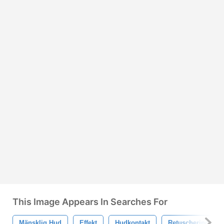
This Image Appears In Searches For
Mänsklig Hud
Effekt
Hudkontakt
Retuschering