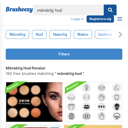
lose
Logga in
Registrera sig
Mänsklig
Hud
Naturlig
Makro
Isolerat
Ba
Filters
Mänsklig Hud Penslar
162 free brushes matching
mänsklig hud