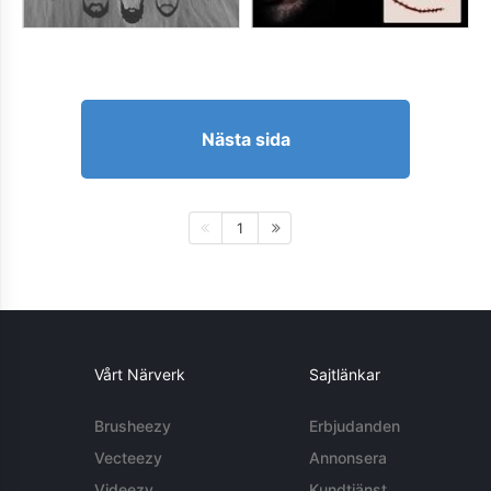
Nästa sida
1
Vårt Närverk
Sajtlänkar
Brusheezy
Erbjudanden
Vecteezy
Annonsera
Videezy
Kundtjänst