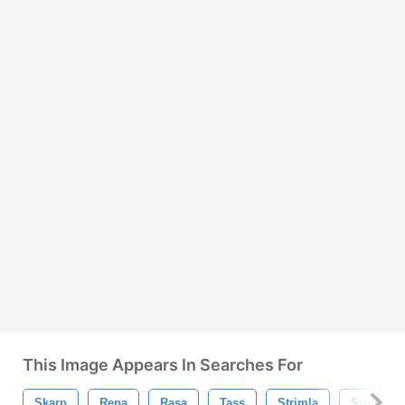
This Image Appears In Searches For
Skarp
Repa
Rasa
Tass
Strimla
Snedstre