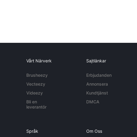
Vårt Närverk
Sajtlänkar
Brusheezy
Erbjudanden
Vecteezy
Annonsera
Videezy
Kundtjänst
Bli en
DMCA
leverantör
Språk
Om Oss