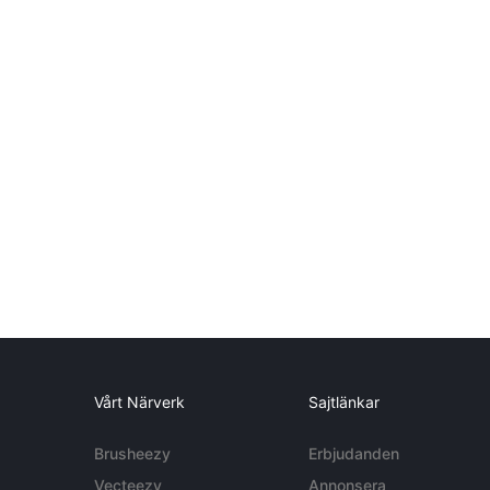
Vårt Närverk
Sajtlänkar
Brusheezy
Erbjudanden
Vecteezy
Annonsera