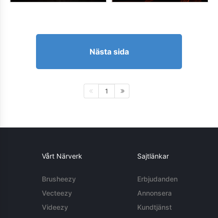
Nästa sida
1
Vårt Närverk
Sajtlänkar
Brusheezy
Erbjudanden
Vecteezy
Annonsera
Videezy
Kundtjänst