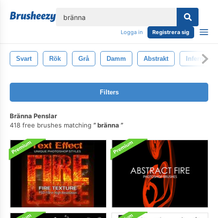
lose
Logga in
Registrera sig
Svart
Rök
Grå
Damm
Abstrakt
Inferno
Filters
Bränna Penslar
418 free brushes matching
bränna