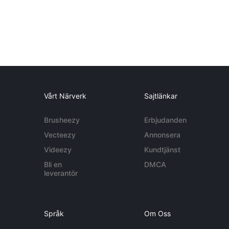
Vårt Närverk
Sajtlänkar
Brusheezy
Erbjudanden
Vecteezy
Annonsera
Videezy
Kundtjänst
Bli en
DMCA
leverantör
Språk
Om Oss