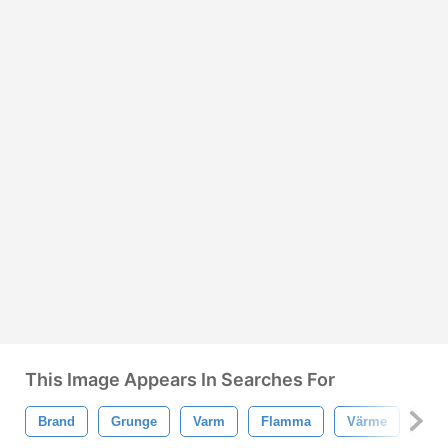
This Image Appears In Searches For
Brand
Grunge
Varm
Flamma
Värme
Brä