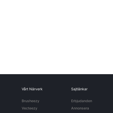
Vårt Närverk
Sajtlänkar
Brusheezy
Erbjudanden
Vecteezy
Annonsera