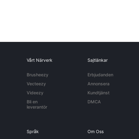
Vårt Närverk
Sajtlänkar
Brusheezy
Erbjudanden
Vecteezy
Annonsera
Videezy
Kundtjänst
Bli en
DMCA
leverantör
Språk
Om Oss