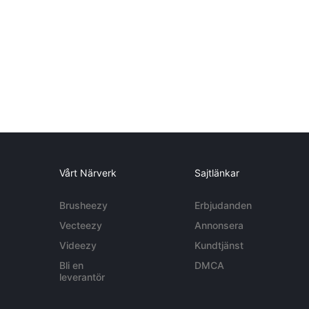
Vårt Närverk
Sajtlänkar
Brusheezy
Erbjudanden
Vecteezy
Annonsera
Videezy
Kundtjänst
Bli en
DMCA
leverantör