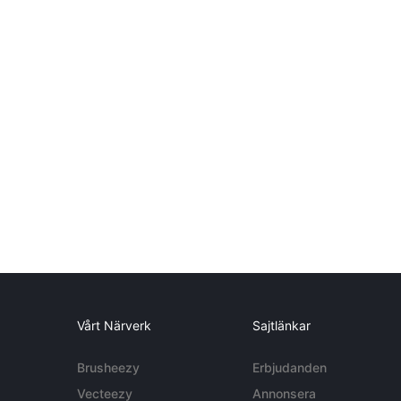
Vårt Närverk
Sajtlänkar
Brusheezy
Erbjudanden
Vecteezy
Annonsera