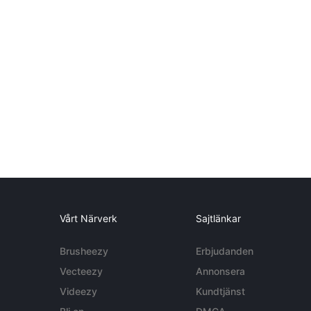
Vårt Närverk
Sajtlänkar
Brusheezy
Erbjudanden
Vecteezy
Annonsera
Videezy
Kundtjänst