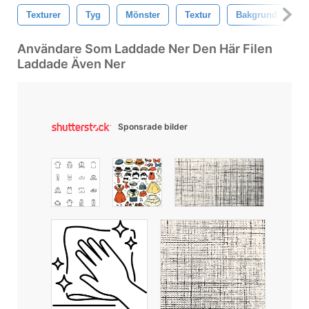
Texturer
Tyg
Mönster
Textur
Bakgrund
T
Användare Som Laddade Ner Den Här Filen
Laddade Även Ner
Sponsrade bilder