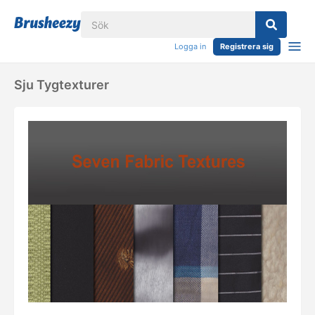
Logga in
Registrera sig
Sju Tygtexturer