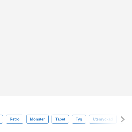
Retro
Mönster
Tapet
Tyg
Utsmyckad
Text