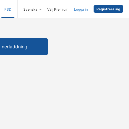
Registrera sig
PSD
Svenska
Välj Premium
Logga in
s nerladdning