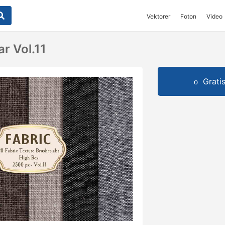
Vektorer
Foton
Video
ar Vol.11
Grati