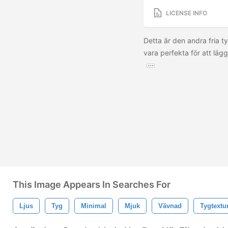
LICENSE INFO
Detta är den andra fria t
vara perfekta för att lägga
This Image Appears In Searches For
Ljus
Tyg
Minimal
Mjuk
Vävnad
Tygtextu