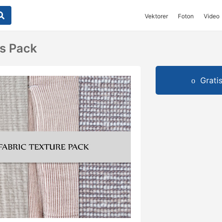
Vektorer
Foton
Video
s Pack
Grati