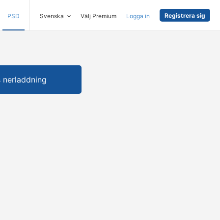
Registrera sig
PSD
Svenska
Välj Premium
Logga in
s nerladdning