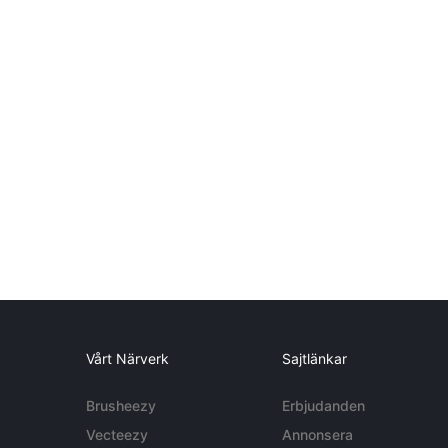
Vårt Närverk
Sajtlänkar
Brusheezy
Erbjudanden
Vecteezy
Annonsera