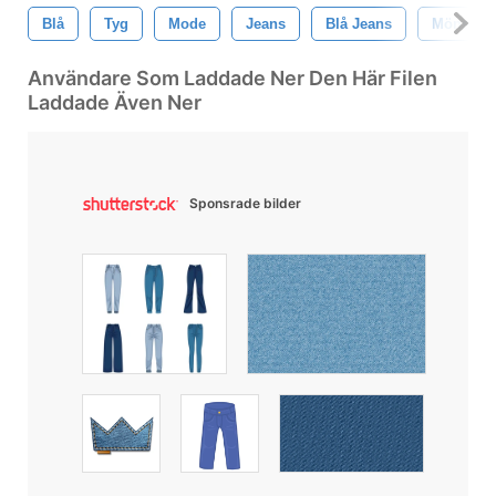
Blå
Tyg
Mode
Jeans
Blå Jeans
Mönster
Användare Som Laddade Ner Den Här Filen
Laddade Även Ner
Sponsrade bilder