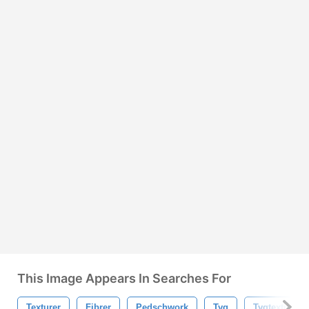
This Image Appears In Searches For
Texturer
Fibrer
Pedschwork
Tyg
Tygtextur