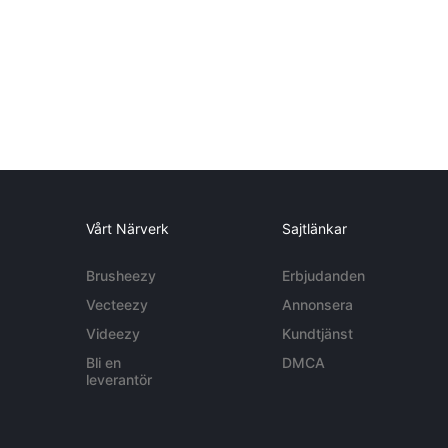
Vårt Närverk
Sajtlänkar
Brusheezy
Erbjudanden
Vecteezy
Annonsera
Videezy
Kundtjänst
Bli en
DMCA
leverantör