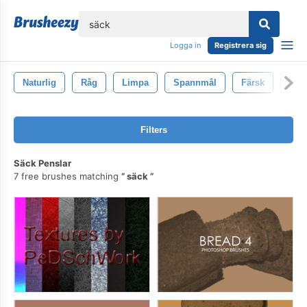
lose
Logga in
Registrera sig
Naturlig
Råg
Limpa
Spannmål
Färsk
Trä-
Filters
Säck Penslar
7 free brushes matching
säck