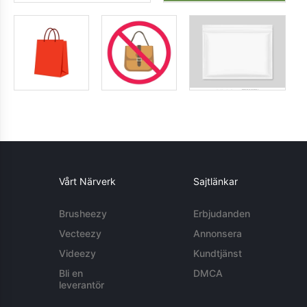
Vårt Närverk
Sajtlänkar
Brusheezy
Erbjudanden
Vecteezy
Annonsera
Videezy
Kundtjänst
Bli en
DMCA
leverantör