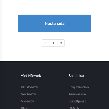
Nästa sida
1
Vårt Närverk
Sajtlänkar
Brusheezy
Erbjudanden
Vecteezy
Annonsera
Videezy
Kundtjänst
Bli en
DMCA