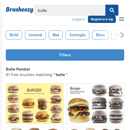
lose
Logga in
Registrera sig
Bröd
Isolerat
Mat
Smörgås
Brun
Frukost
Filters
Bulle Penslar
61 free brushes matching
bulle