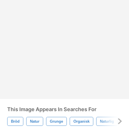
This Image Appears In Searches For
Bröd
Natur
Grunge
Organisk
Naturlig
St