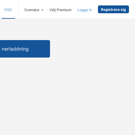
Registrera sig
PSD
Svenska
Välj Premium
Logga in
s nerladdning