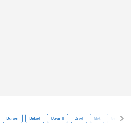
Burger
Bakad
Utegrill
Bröd
Mat
Grill