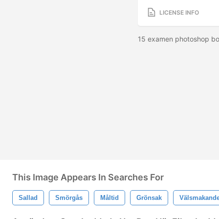
LICENSE INFO
15 examen photoshop bors
This Image Appears In Searches For
Sallad
Smörgås
Måltid
Grönsak
Välsmakand