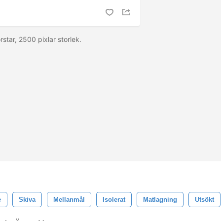
tar, 2500 pixlar storlek.
e
Skiva
Mellanmål
Isolerat
Matlagning
Utsökt