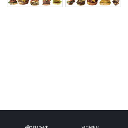
Vårt Närverk
Sajtlänkar