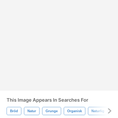
This Image Appears In Searches For
Bröd
Natur
Grunge
Organisk
Naturlig
St