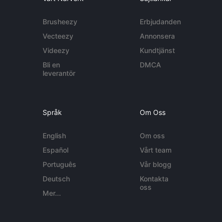
Brusheezy
Erbjudanden
Vecteezy
Annonsera
Videezy
Kundtjänst
Bli en
DMCA
leverantör
Språk
Om Oss
English
Om oss
Español
Vårt team
Português
Vår blogg
Deutsch
Kontakta
oss
Mer...