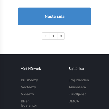
Nästa sida
1
Vårt Närverk
Sajtlänkar
Brusheezy
Erbjudanden
Vecteezy
Annonsera
Videezy
Kundtjänst
Bli en
DMCA
leverantör