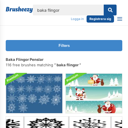
lose
Logga in
Registrera sig
Filters
Baka Flingor Penslar
116 free brushes matching
baka flingor