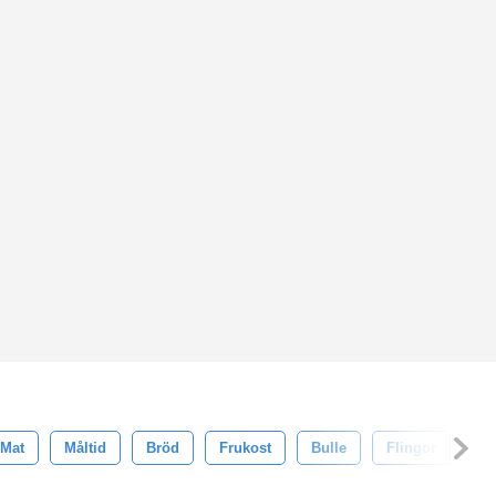
Mat
Måltid
Bröd
Frukost
Bulle
Flingor
Br