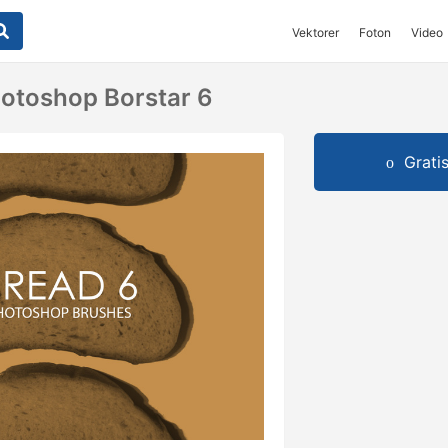
Vektorer
Foton
Video
hotoshop Borstar 6
Grati