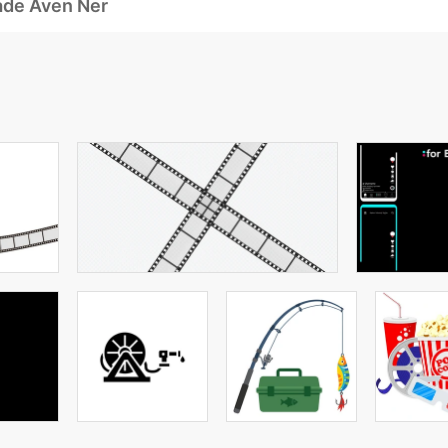
ade Även Ner