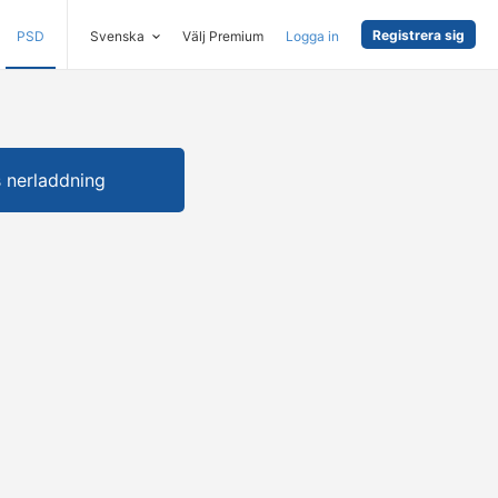
Registrera sig
PSD
Svenska
Välj Premium
Logga in
s nerladdning