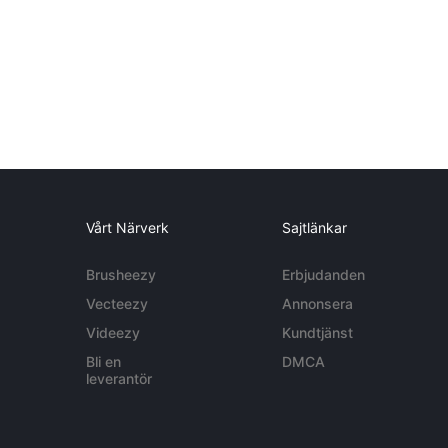
Vårt Närverk
Sajtlänkar
Brusheezy
Erbjudanden
Vecteezy
Annonsera
Videezy
Kundtjänst
Bli en
DMCA
leverantör