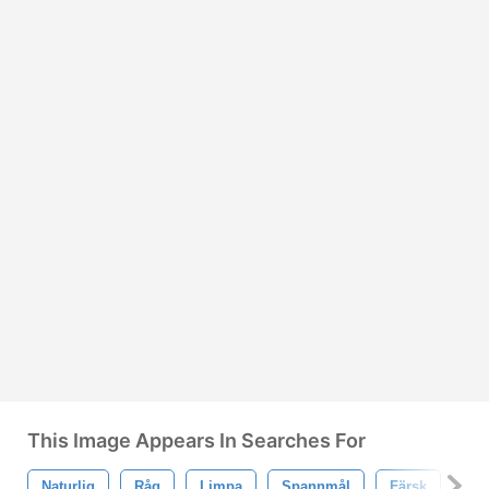
This Image Appears In Searches For
Naturlig
Råg
Limpa
Spannmål
Färsk
Ski