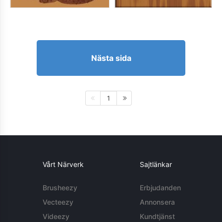
Nästa sida
1
Vårt Närverk
Sajtlänkar
Brusheezy
Erbjudanden
Vecteezy
Annonsera
Videezy
Kundtjänst