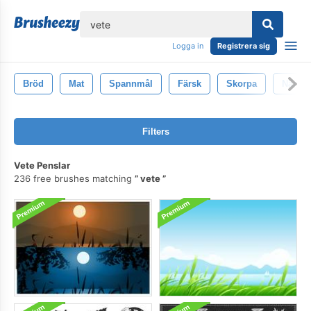
lose
Logga in
Registrera sig
Bröd
Mat
Spannmål
Färsk
Skorpa
Närbil
Filters
Vete Penslar
236 free brushes matching
vete