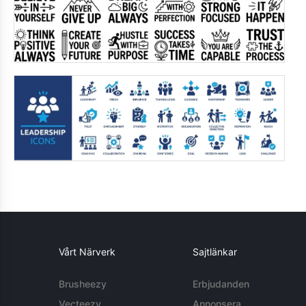
Vårt Närverk
Sajtlänkar
Brusheezy
Erbjudanden
Vecteezy
Annonsera