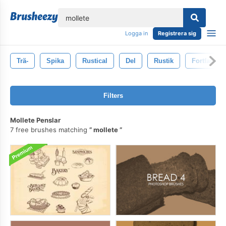
lose
Logga in
Registrera sig
Trä-
Spika
Rustical
Del
Rustik
Fortfarand
Filters
Mollete Penslar
7 free brushes matching
mollete