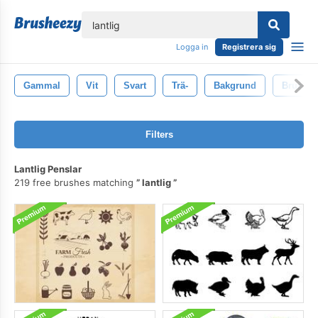
lose
Logga in
Registrera sig
Gammal
Vit
Svart
Trä-
Bakgrund
Brun
Filters
Lantlig Penslar
219 free brushes matching
lantlig