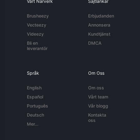
Vårt Närverk
Sajtlänkar
Brusheezy
Erbjudanden
Vecteezy
Annonsera
Videezy
Kundtjänst
Bli en
DMCA
leverantör
Språk
Om Oss
English
Om oss
Español
Vårt team
Português
Vår blogg
Deutsch
Kontakta
oss
Mer...