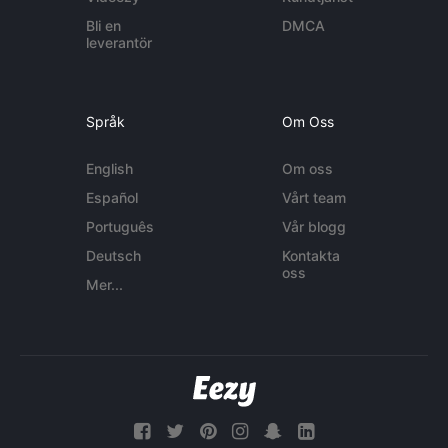
Bli en
DMCA
leverantör
Språk
Om Oss
English
Om oss
Español
Vårt team
Português
Vår blogg
Deutsch
Kontakta
oss
Mer...