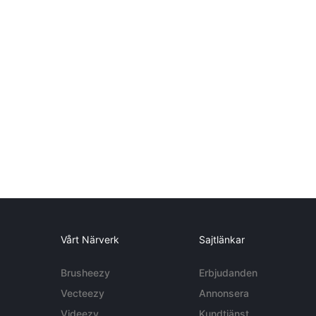
Vårt Närverk
Sajtlänkar
Brusheezy
Erbjudanden
Vecteezy
Annonsera
Videezy
Kundtjänst