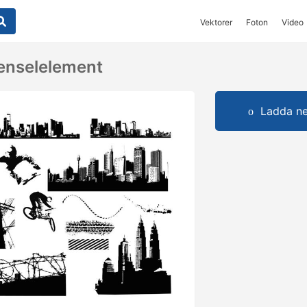
Vektorer
Foton
Video
enselelement
Ladda ner