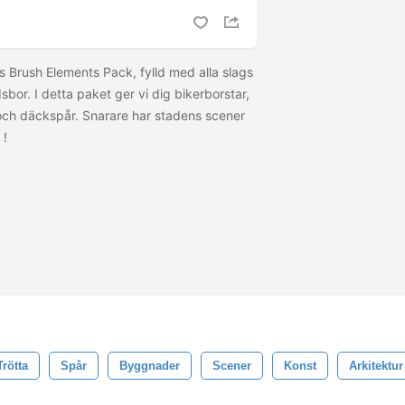
s Brush Elements Pack, fylld med alla slags
sbor. I detta paket ger vi dig bikerborstar,
 och däckspår. Snarare har stadens scener
l
!
Trötta
Spår
Byggnader
Scener
Konst
Arkitektur