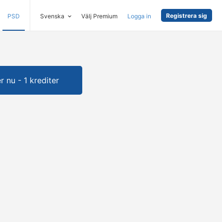
Registrera sig
PSD
Svenska
Välj Premium
Logga in
 nu - 1 krediter