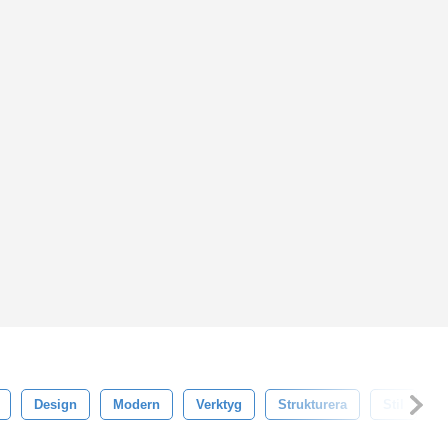
Design
Modern
Verktyg
Strukturera
Stil
K