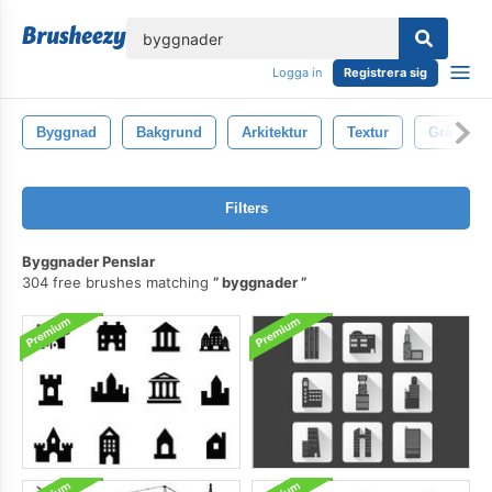
lose
Logga in
Registrera sig
Byggnad
Bakgrund
Arkitektur
Textur
Grå
Filters
Byggnader Penslar
304 free brushes matching
byggnader