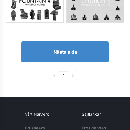
Nästa sida
1
Vårt Närverk
Sajtlänkar
Brusheezy
Erbjudanden