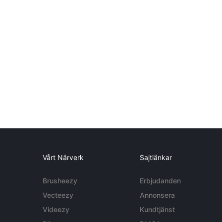
Vårt Närverk
Sajtlänkar
Brusheezy
Erbjudanden
Vecteezy
Annonsera
Videezy
Kundtjänst