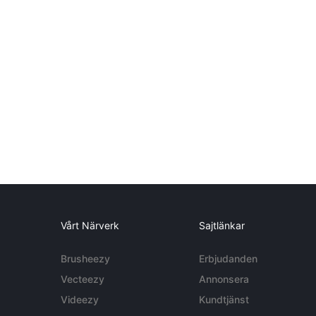
Vårt Närverk
Sajtlänkar
Brusheezy
Erbjudanden
Vecteezy
Annonsera
Videezy
Kundtjänst