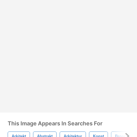
This Image Appears In Searches For
Arkitekt
Abstrakt
Arkitektur
Konst
Broschyr