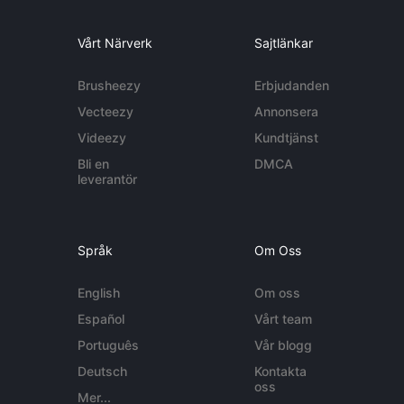
Vårt Närverk
Sajtlänkar
Brusheezy
Erbjudanden
Vecteezy
Annonsera
Videezy
Kundtjänst
Bli en
DMCA
leverantör
Språk
Om Oss
English
Om oss
Español
Vårt team
Português
Vår blogg
Deutsch
Kontakta
oss
Mer...