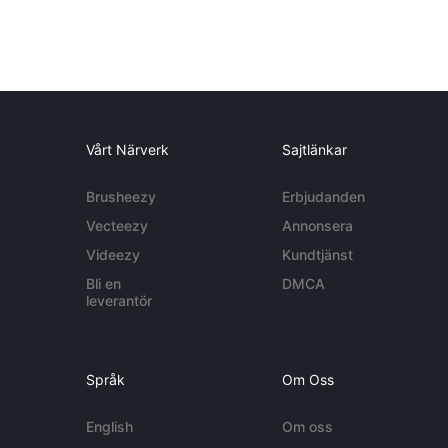
Vårt Närverk
Sajtlänkar
Brusheezy
Erbjudanden
Vecteezy
Annonsera
Videezy
Kundtjänst
Bli en
DMCA
leverantör
Språk
Om Oss
English
Om oss