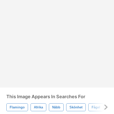
This Image Appears In Searches For
Flamingo
Afrika
Näbb
Skönhet
Fågel
Ko