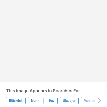
This Image Appears In Searches For
Bläckfisk
Marin-
Hav
Skaldjur
Varelse
Ri