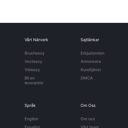
Vårt Närverk
Sajtlänkar
Brusheezy
Erbjudanden
Vecteezy
Annonsera
Videezy
Kundtjänst
Bli en
DMCA
leverantör
Språk
Om Oss
English
Om oss
Español
Vårt team