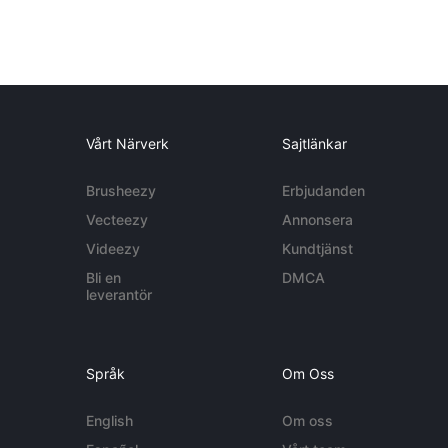
Vårt Närverk
Sajtlänkar
Brusheezy
Erbjudanden
Vecteezy
Annonsera
Videezy
Kundtjänst
Bli en
DMCA
leverantör
Språk
Om Oss
English
Om oss