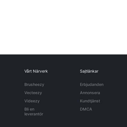
Vårt Närverk
Sajtlänkar
Brusheezy
Erbjudanden
Vecteezy
Annonsera
Videezy
Kundtjänst
Bli en
DMCA
leverantör