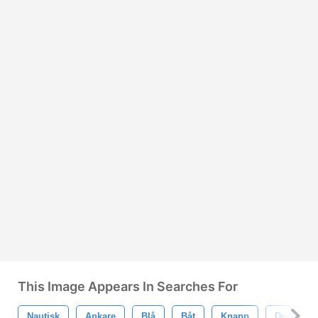
This Image Appears In Searches For
Nautisk
Ankare
Blå
Båt
Knapp
Design