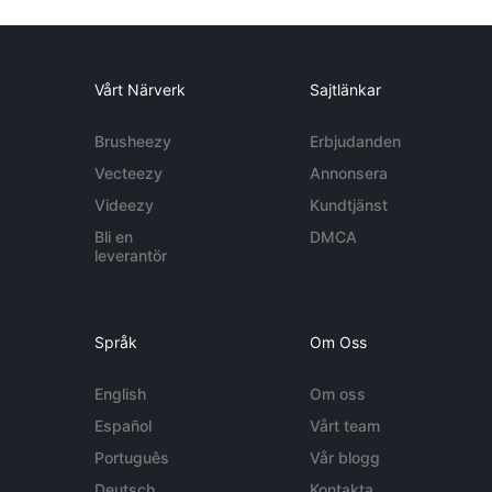
Vårt Närverk
Sajtlänkar
Brusheezy
Erbjudanden
Vecteezy
Annonsera
Videezy
Kundtjänst
Bli en
DMCA
leverantör
Språk
Om Oss
English
Om oss
Español
Vårt team
Português
Vår blogg
Deutsch
Kontakta