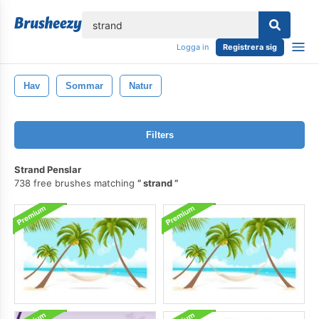
lose
Logga in
Registrera sig
Hav
Sommar
Natur
Filters
Strand Penslar
738 free brushes matching
strand