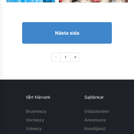
Nästa sida
1
Vårt Närverk
Sajtlänkar
Brusheezy
Erbjudanden
Vecteezy
Annonsera
Videezy
Kundtjänst