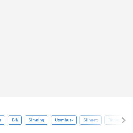
s
Blå
Simning
Utomhus-
Silhuett
Ritning