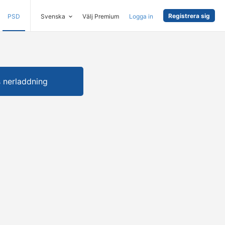
Registrera sig
PSD
Svenska
Välj Premium
Logga in
s nerladdning