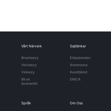
Vårt Närverk
Sajtlänkar
Brusheezy
Erbjudanden
Vecteezy
Annonsera
Videezy
Kundtjänst
Bli en
DMCA
leverantör
Språk
Om Oss