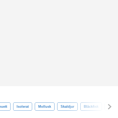
huett
Isolerat
Mollusk
Skaldjur
Bläckfisk
Vekto