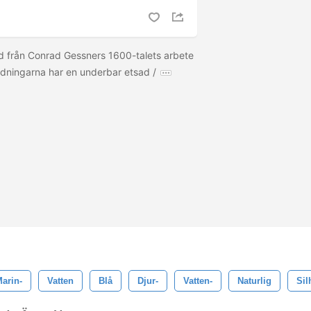
ed från Conrad Gessners 1600-talets arbete
ldningarna har en underbar etsad /
arin-
Vatten
Blå
Djur-
Vatten-
Naturlig
Sil