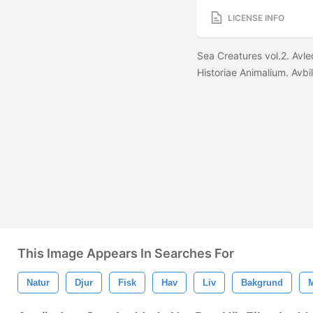
LICENSE INFO
Sea Creatures vol.2. Avl
Historiae Animalium. Avbi
This Image Appears In Searches For
Natur
Djur
Fisk
Hav
Liv
Bakgrund
M