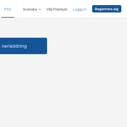
Registrera sig
PSD
Svenska
Välj Premium
Logga in
s nerladdning