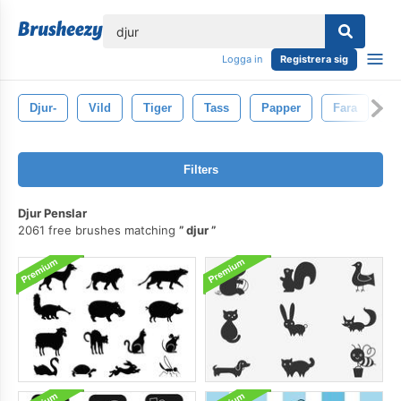
lose
Logga in
Registrera sig
Djur-
Vild
Tiger
Tass
Papper
Fara
B
Filters
Djur Penslar
2061 free brushes matching
djur