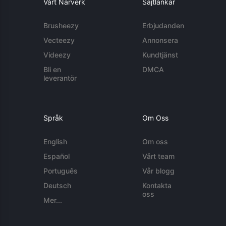
Vårt Närverk
Sajtlänkar
Brusheezy
Erbjudanden
Vecteezy
Annonsera
Videezy
Kundtjänst
Bli en
DMCA
leverantör
Språk
Om Oss
English
Om oss
Español
Vårt team
Português
Vår blogg
Deutsch
Kontakta
oss
Mer...