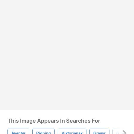
This Image Appears In Searches For
Äventyr
Ridning
Viktoriansk
Gravyr
Graverad