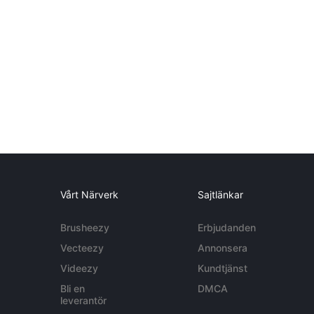
Vårt Närverk
Sajtlänkar
Brusheezy
Erbjudanden
Vecteezy
Annonsera
Videezy
Kundtjänst
Bli en
DMCA
leverantör