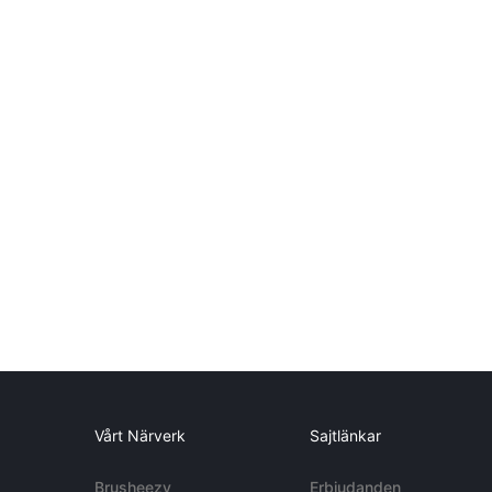
Vårt Närverk
Sajtlänkar
Brusheezy
Erbjudanden