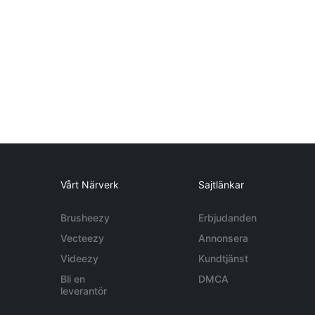
Vårt Närverk
Sajtlänkar
Brusheezy
Erbjudanden
Vecteezy
Annonsera
Videezy
Kundtjänst
Bli en
DMCA
leverantör