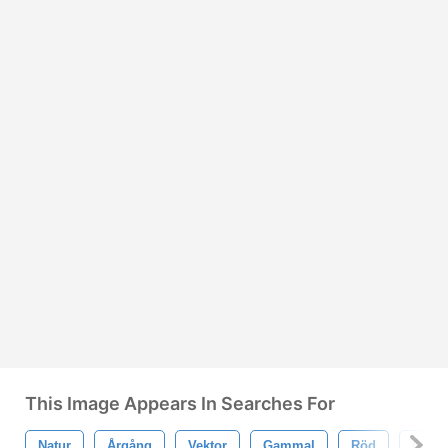
This Image Appears In Searches For
Natur
Årgång
Vektor
Gammal
Röd
Grön