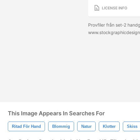
LICENSE INFO
Provfiler från set-2 hand
www.stockgraphicdesig
This Image Appears In Searches For
Ritad För Hand
Blommig
Natur
Klotter
Skiss