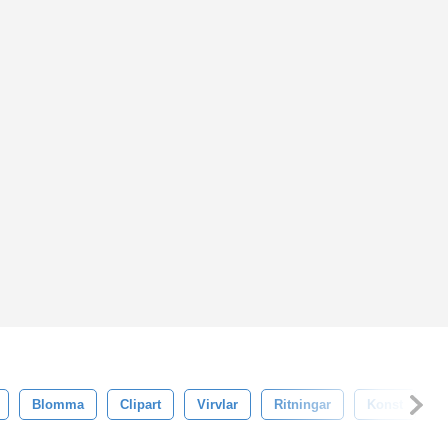
Blomma
Clipart
Virvlar
Ritningar
Konst
R