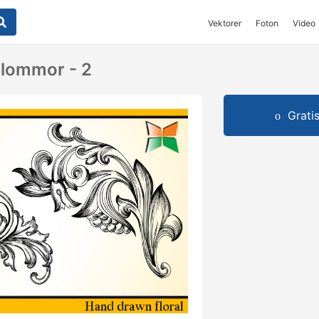
Vektorer
Foton
Video
lommor - 2
Grati