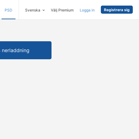
Registrera sig
PSD
Svenska
Välj Premium
Logga in
s nerladdning