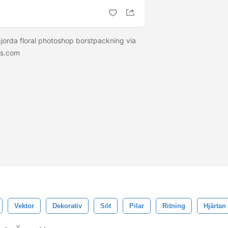
gjorda floral photoshop borstpackning via
ns.com
Vektor
Dekorativ
Söt
Pilar
Ritning
Hjärtan