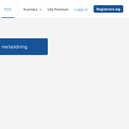
Registrera sig
PSD
Svenska
Välj Premium
Logga in
s nerladdning