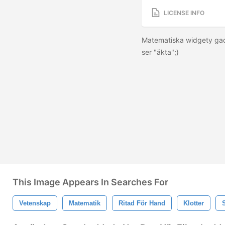
LICENSE INFO
Matematiska widgety gad
ser "äkta";)
This Image Appears In Searches For
Vetenskap
Matematik
Ritad För Hand
Klotter