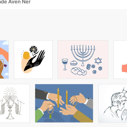
ade Även Ner