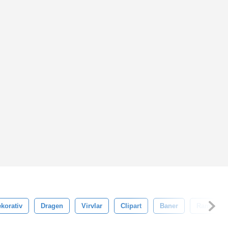
korativ
Dragen
Virvlar
Clipart
Baner
Ramar