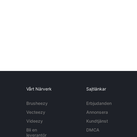
Vårt Närverk
Sajtlänkar
Brusheezy
Erbjudanden
Vecteezy
Annonsera
Videezy
Kundtjänst
Bli en
DMCA
leverantör