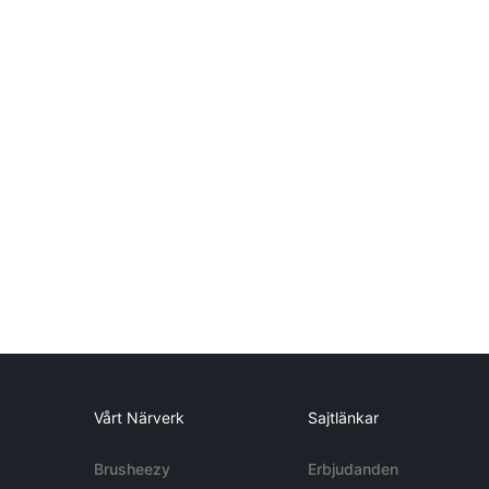
Vårt Närverk
Sajtlänkar
Brusheezy
Erbjudanden