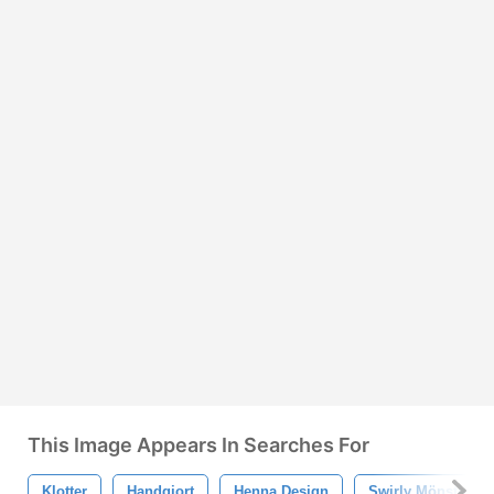
This Image Appears In Searches For
Klotter
Handgjort
Henna Design
Swirly Mönster